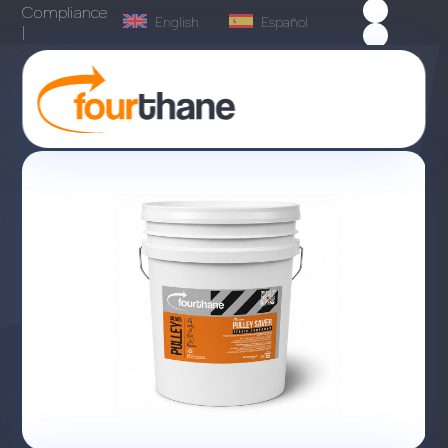
Compliance
English
Español
|