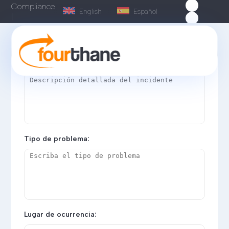
Compliance
Compliance
English
Español
|
¿Cuál es el incidente ocurrido?
Tipo de problema:
Lugar de ocurrencia: