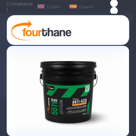
Compliance
English
Español
|