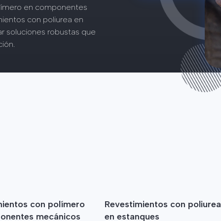
olímero en componentes
ientos con poliurea en
ar soluciones robustas que
ión.
ientos con polímero
Revestimientos con poliurea
onentes mecánicos
en estanques