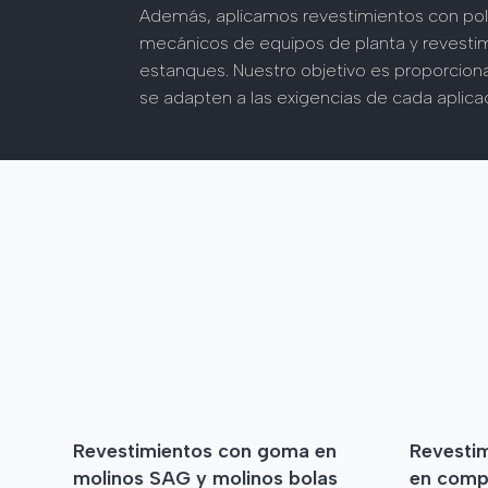
Además, aplicamos revestimientos con p
mecánicos de equipos de planta y revestim
estanques. Nuestro objetivo es proporcion
se adapten a las exigencias de cada aplicac
Revestimientos con goma en
Revestim
molinos SAG y molinos bolas
en comp