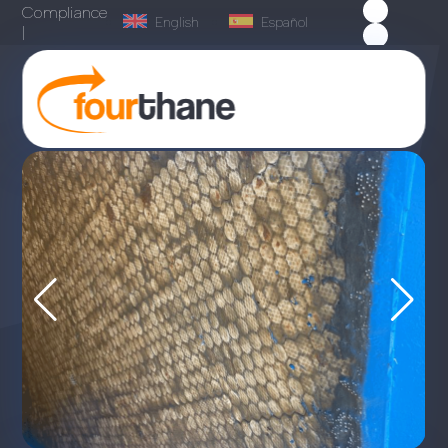
Compliance
English
Español
|