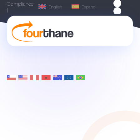
Compliance
English
Español
|